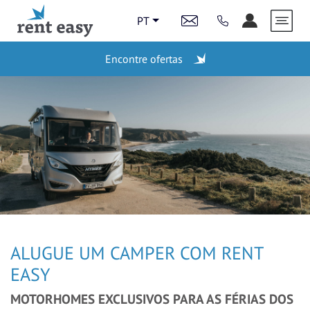
PT
Encontre ofertas
ESTAÇÕES
LAST MINUTE
VEÍCULOS
ALUGUE UM CAMPER COM RENT
VIDEOS
EASY
MOTORHOMES EXCLUSIVOS PARA AS FÉRIAS DOS