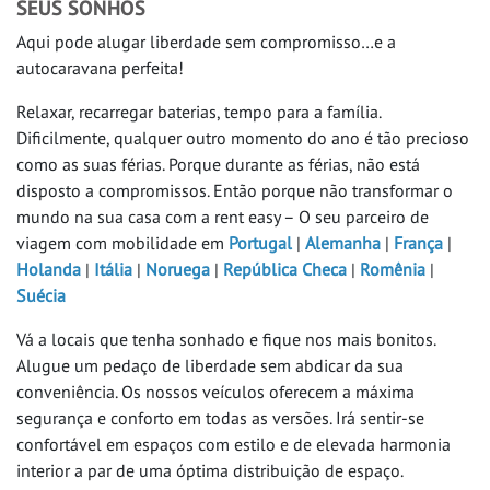
SEUS SONHOS
AJUDA E INFORMAÇÕES
Aqui pode alugar liberdade sem compromisso…e a
Sobre a rent easy
autocaravana perfeita!
Colaboradores
Relaxar, recarregar baterias, tempo para a família.
Contacto
Dificilmente, qualquer outro momento do ano é tão precioso
Política de Privacidade
como as suas férias. Porque durante as férias, não está
Impressão
disposto a compromissos. Então porque não transformar o
T&C e downloads
mundo na sua casa com a rent easy – O seu parceiro de
viagem com mobilidade em
Portugal
|
Alemanha
|
França
|
FAQ
Holanda
|
Itália
|
Noruega
|
República Checa
|
Romênia
|
Suécia
Vá a locais que tenha sonhado e fique nos mais bonitos.
Alugue um pedaço de liberdade sem abdicar da sua
conveniência. Os nossos veículos oferecem a máxima
segurança e conforto em todas as versões. Irá sentir-se
confortável em espaços com estilo e de elevada harmonia
interior a par de uma óptima distribuição de espaço.